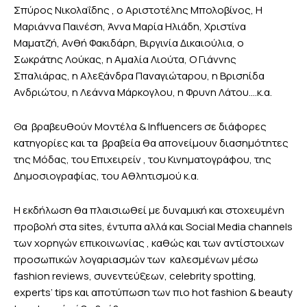
Σπύρος Νικολαΐδης , ο Αριστοτέλης Μπολοβίνος, Η
Μαριάννα Παινέση, Άννα Μαρία Ηλιάδη, Χριστίνα
Μαματζή, Ανθή Φακιδάρη, Βιργινία Δικαιούλια, o
Σωκράτης Λούκας, η Αμαλία Λιούτα, Ο Γιάννης
Σπαλιάρας, η Αλεξάνδρα Παναγιώταρου, η Βρισηίδα
Ανδριώτου, η Λεάννα Μάρκογλου, η Φρυνη Λάτου….κ.α.
Θα βραβευθούν Μοντέλα & Influencers σε διάφορες
κατηγορίες και τα βραβεία θα απονείμουν διασημότητες
της Μόδας, του Επιχειρείν , του Κινηματογράφου, της
Δημοσιογραφίας, του Αθλητισμού κ.α.
Η εκδήλωση θα πλαισιωθεί με δυναμική και στοχευμένη
προβολή στα sites, έντυπα αλλά και Social Media channels
των χορηγών επικοινωνίας , καθώς και των αντίστοιχων
προσωπικών λογαριασμών των καλεσμένων μέσω
fashion reviews, συνεντεύξεων, celebrity spotting,
experts’ tips και αποτύπωση των πιο hot fashion & beauty