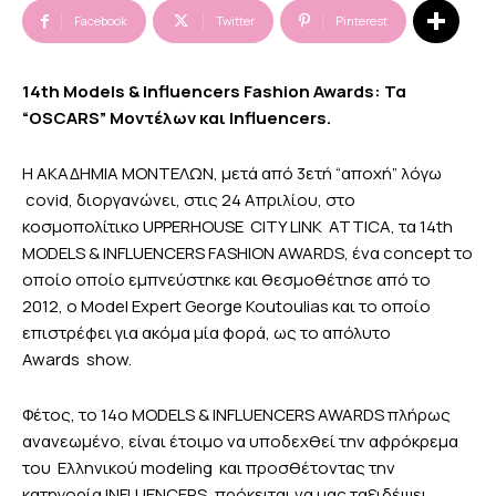
Facebook
Twitter
Pinterest
14th Models & Influencers Fashion Awards: Τα
“OSCARS” Μοντέλων και Influencers.
Η ΑΚΑΔΗΜΙΑ ΜΟΝΤΕΛΩΝ, μετά από 3ετή “αποχή” λόγω
covid, διοργανώνει, στις 24 Απριλίου, στο
κοσμοπολίτικο UPPERHOUSE CITY LINK ATTICA, τα 14th
MODELS & INFLUENCERS FASHION AWARDS, ένα concept το
οποίο οποίο εμπνεύστηκε και θεσμοθέτησε από το
2012, ο Model Expert George Koutoulias και το οποίο
επιστρέφει για ακόμα μία φορά, ως το απόλυτο
Awards show.
Φέτος, το 14o MODELS & INFLUENCERS AWARDS πλήρως
ανανεωμένο, είναι έτοιμο να υποδεχθεί την αφρόκρεμα
του Ελληνικού modeling και προσθέτοντας την
κατηγορία INFLUENCERS, πρόκειται να μας ταξιδέψει