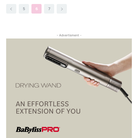
5
6
7
- Advertisment -