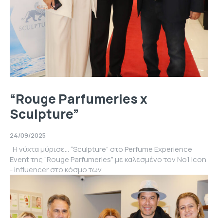
“Rouge Parfumeries x
Sculpture”
24/09/2025
Η νύχτα μύρισε… “Sculpture” στο Perfume Experience
Event της “Rouge Parfumeries” με καλεσμένο τον No1 icon
- influencer στο κόσμο των...