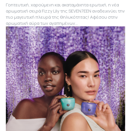
Γοητευτική, χαρούμενη και ακαταμάχητα ερωτική, η νέα
αρωματική σειρά Fizzy Lily της SEVEN7EEN αναδεικνύει την
πιο μαγευτική πλευρά της θηλυκότητας! Αφέσου στην
αρωματική αύρα των αγαπημένων...