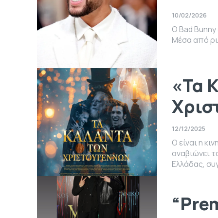
10/02/2026
O Bad Bunny 
Μέσα από ριζ
«Τα 
Χρισ
12/12/2025
O είναι η κ
αναβιώνει τ
Ελλάδας, συγκ
“Prem