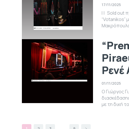
17/11/2025
I | Sold out πρεμιέρα στον απόλυτο χειμερινό προορισμό της πόλης
“Votanikos”
“Prem
Pirae
Ρενέ 
01/11/2025
Ο Γιώργος Γ
διασκέδασης
με τη δική το
1
2
3
...
8