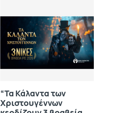
“Τα Κάλαντα των
Χριστουγέννων
κερδίζουν 3 βραβεία