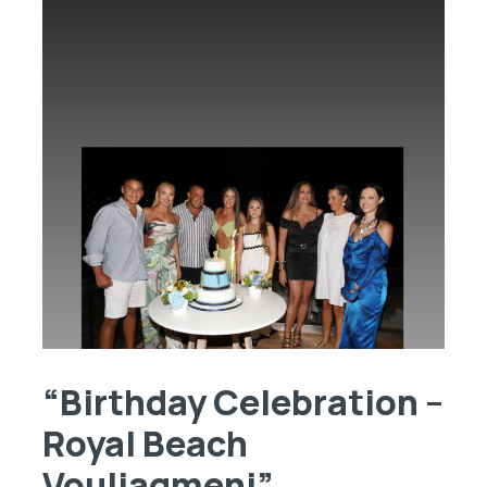
“Βirthday Celebration –
Royal Beach
Vouliagmeni”