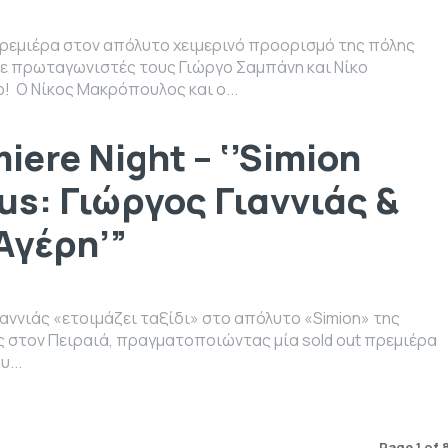
 με πρωταγωνιστές τους Γιώργο Σαμπάνη και Νίκο
Μακρόπουλο! Ο Νίκος Μακρόπουλος και ο...
iere Night – ‘’Simion
us: Γιώργος Γιαννιάς &
Αγέρη’”
ιαννιάς «ετοιμάζει ταξίδι» στο απόλυτο «Simion» της
 στον Πειραιά, πραγματοποιώντας μία sold out πρεμιέρα
υ...
Page 1 of 