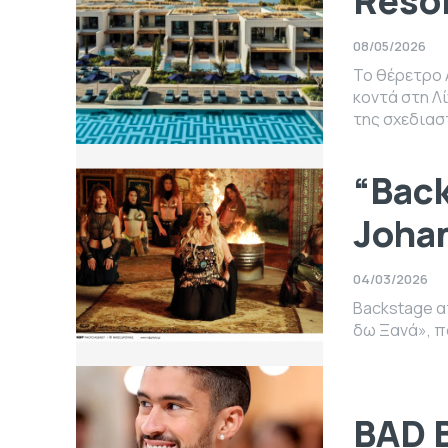
Reso
08/05/2026
Το θέρετρο 
κοντά στη Λ
της σχεδιασ
“Back
Joha
04/03/2026
Backstage απ
δω Ξανά», που
BAD 