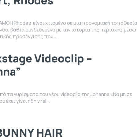
rt, Rhodes”
AMOH Rhodes είναι χτισμένο σε μια προνομιακή τοποθεσί
ίνδο, βαθιά συνδεδεμένο με την ιστορία της περιοχής μέσω
τικής προσέγγισης που...
stage Videoclip –
nna”
ό τα γυρίσματα του νέου videoclip της Johanna «Να μη σε
 έχει γίνει ήδη viral...
BUNNY HAIR