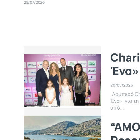
28/07/2026
Chari
Ένα»
28/05/2026
Λαμπερό Cha
Ένα», για τη
υπό...
“AMOH