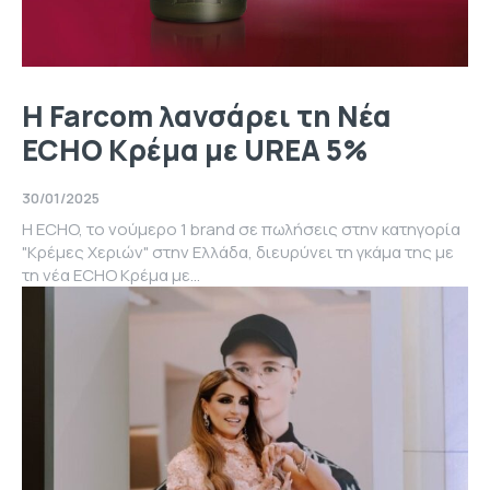
H Farcom λανσάρει τη Νέα
ECHO Κρέμα με UREA 5%
30/01/2025
Η ECHO, το νούμερο 1 brand σε πωλήσεις στην κατηγορία
"Κρέμες Χεριών" στην Ελλάδα, διευρύνει τη γκάμα της με
τη νέα ECHO Κρέμα με...