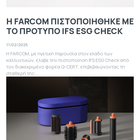
Η FARCOM ΠΙΣΤΟΠΟΙΗΘΗΚΕ ΜΕ
ΤΟ ΠΡΟΤΥΠΟ IFS ESG CHECK
11/02/2025
Η FARCOM, με ηγετική παρουσία στον κλάδο των
καλλυντικών, έλαβε την πιστοποίηση IFS ESG Check από
τον διακεκριμένο φορέα Q-CERT, επιβεβαιώνοντας τη
σταθερή της...