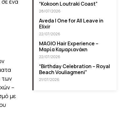
 σε ένα
“Kokoon Loutraki Coast”
28/07/2026
Aveda I One for All Leave in
Elixir
22/07/2026
MAGIO Hair Experience –
Μαρία Καμαριανάκη
22/07/2026
ων
“Βirthday Celebration – Royal
ματα
Beach Vouliagmeni”
α των
21/07/2026
χών –
σμό με
ιου