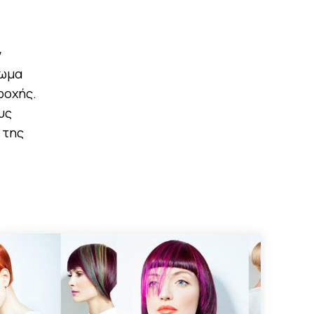
ν
πωμα
ροχής.
υς
 της