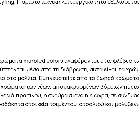
yling. Η αριστοτεχνική λειτουργικότητα εξελίσσεται
χρώματα marbled colors αναφέρονται στις φλέβες τ
ύπτονται μέσα από τη διάβρωση, αυτά είναι τα χρώ
ία στα μαλλιά. Εμπνευστείτε από τα ζωηρά χρώματ
α χρώματα των νέων, απομακρυσμένων βόρειων περιο
νελιά πράσινου, η σκούρα σιένα ή η ώχρα, σε συνδυα
σδόκητα στοιχεία τσιμέντου, ατσαλιού και μολυβέν