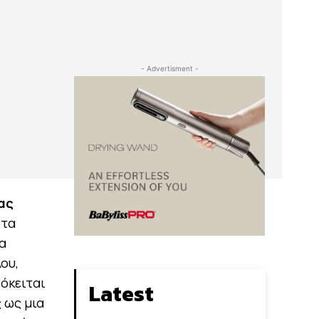
- Advertisment -
ας
 τα
α
ου,
ρόκειται
Latest
 ως μια