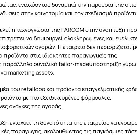
κέτας, ενισχύοντας δυναμικά την παρουσία της στις
δύσεις στην καινοτομία και τον σχεδιασμό προϊόντ
τελεί η τεχνογνωσία της FARCOM στην ανάπτυξη πρ
επιτρέπει να δημιουργεί ολοκληρωμένες και ευέλικτ
ιαφορετικών αγορών. Η εταιρεία δεν περιορίζεται 
α προϊόντα στις ιδιόκτητες παραγωγικές της
ς παράλληλα συνολική
tailor-made
υποστήριξη γύρω
ένα
marketing
assets
.
ομέα του
retail
όσο και προϊόντα επαγγελματικής χρή
ροϊόντα με πιο εξειδικευμένες φόρμουλες,
νες ανάγκες της αγοράς.
υξη ενισχύει τη δυνατότητα της εταιρείας να ενσωμ
ικές παραγωγής, ακολουθώντας τις παγκόσμιες τάσε