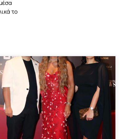
μέσα
λικά το