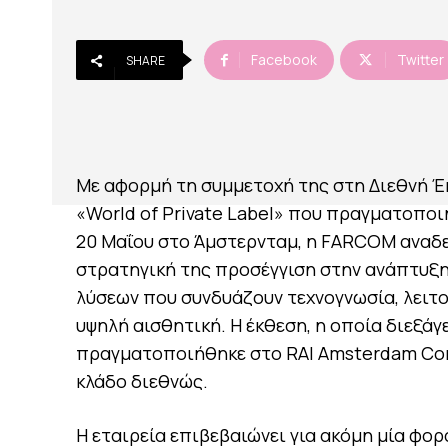
Facebook
Twitter
SHARE
Με αφορμή τη συμμετοχή της στη Διεθνή 
«World of
Private
Label
» που πραγματοποιή
20 Μαΐου στο Άμστερνταμ, η FARCOM αναδε
στρατηγική της προσέγγιση στην ανάπτυξ
λύσεων που συνδυάζουν τεχνογνωσία, λειτ
υψηλή αισθητική. Η έκθεση, η οποία διεξάγε
πραγματοποιήθηκε στο RAI
Amsterdam
Con
κλάδο διεθνώς.
Η εταιρεία επιβεβαιώνει για ακόμη μία φο