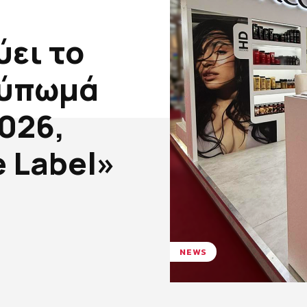
ει το
τύπωμά
026,
e Label»
NEWS