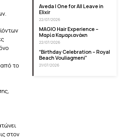
Aveda I One for All Leave in
Elixir
ων.
22/07/2026
MAGIO Hair Experience –
οϊόντων
Μαρία Καμαριανάκη
ες
22/07/2026
μόνο
“Βirthday Celebration – Royal
Beach Vouliagmeni”
 από το
21/07/2026
σης,
ατώνει
ις στον