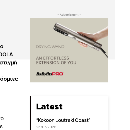
- Advertisment -
γο
NDOLA
 στιγμή
κόσμιες
Latest
το
“Kokoon Loutraki Coast”
ε
28/07/2026