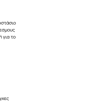
γοστάσιο
εσμους
 για το
γκες