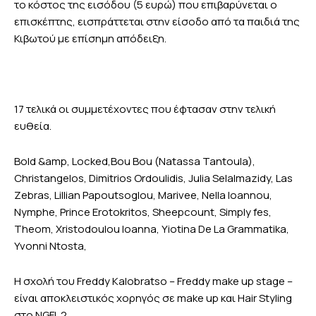
το κόστος της εισόδου (5 ευρώ) που επιβαρύνεται ο
επισκέπτης, εισπράττεται στην είσοδο από τα παιδιά της
Κιβωτού με επίσημη απόδειξη.
17 τελικά οι συμμετέχοντες που έφτασαν στην τελική
ευθεία.
Bold &amp, Locked,Bou Bou (Natassa Tantoula),
Christangelos, Dimitrios Ordoulidis, Julia Selalmazidy, Las
Zebras, Lillian Papoutsoglou, Marivee, Nella Ioannou,
Nymphe, Prince Erotokritos, Sheepcount, Simply fes,
Theom, Xristodoulou Ioanna, Yiotina De La Grammatika,
Yvonni Ntosta,
Η σχολή του Freddy Κalobratso – Freddy make up stage –
είναι αποκλειστικός χορηγός σε make up και Hair Styling
στο NGFL 2.