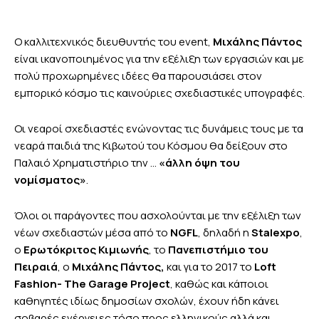
O καλλιτεχνικός διευθυντής του event,
Μιχάλης Πάντος
είναι ικανοποιημένος για την εξέλιξη των εργασιών και με
πολύ προχωρημένες ιδέες θα παρουσιάσει στον
εμπορικό κόσμο τις καινούριες σχεδιαστικές υπογραφές.
Οι νεαροί σχεδιαστές ενώνοντας τις δυνάμεις τους με τα
νεαρά παιδιά της Κιβωτού του Κόσμου θα δείξουν στο
Παλαιό Χρηματιστήριο την …
«άλλη όψη του
νομίσματος»
.
Όλοι οι παράγοντες που ασχολούνται με την εξέλιξη των
νέων σχεδιαστών μέσα από το
NGFL
, δηλαδή η
Stalexpo
,
ο
Ερωτόκριτος Κιμιωνής
, το
Πανεπιστήμιο του
Πειραιά
, ο
Μιχάλης Πάντος,
και για το 2017 το
Loft
Fashion- The
Garage
Project
, καθώς και κάποιοι
καθηγητές ιδίως δημοσίων σχολών, έχουν ήδη κάνει
σοβαρές ενέργειες τόσο προς ελληνικούς αλλά και