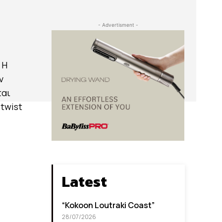
- Advertisment -
 Η
ν
ται
twist
Latest
“Kokoon Loutraki Coast”
28/07/2026