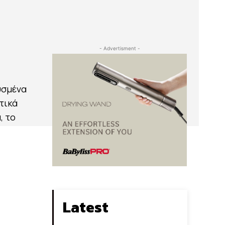
- Advertisment -
υσμένα
τικά
, το
Latest