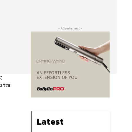
- Advertisment -
ς
ειται
Latest