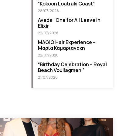
“Kokoon Loutraki Coast”
28/07/2026
Aveda I One for All Leave in
Elixir
22/07/2026
MAGIO Hair Experience –
Μαρία Καμαριανάκη
22/07/2026
“Βirthday Celebration – Royal
Beach Vouliagmeni”
21/07/2026