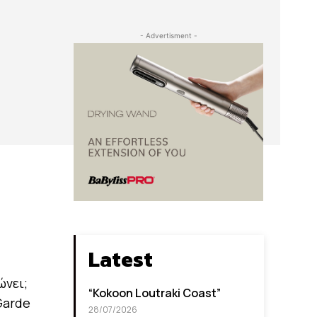
- Advertisment -
Latest
ώνει;
“Kokoon Loutraki Coast”
Garde
28/07/2026