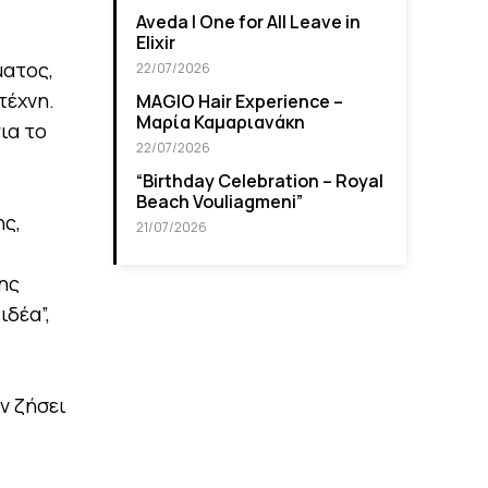
Aveda I One for All Leave in
Elixir
ματος,
22/07/2026
τέχνη.
MAGIO Hair Experience –
Μαρία Καμαριανάκη
ια το
22/07/2026
“Βirthday Celebration – Royal
Beach Vouliagmeni”
ης,
21/07/2026
ης
ιδέα”,
ν ζήσει