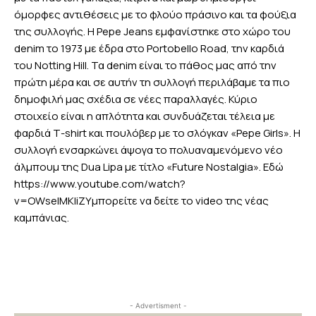
όμορφες αντιθέσεις με το φλούο πράσινο και τα φούξια
της συλλογής. Η Pepe Jeans εμφανίστηκε στο χώρο του
denim το 1973 με έδρα στο Portobello Road, την καρδιά
του Notting Hill. Τα denim είναι το πάθος μας από την
πρώτη μέρα και σε αυτήν τη συλλογή περιλάβαμε τα πιο
δημοφιλή μας σχέδια σε νέες παραλλαγές. Κύριο
στοιχείο είναι η απλότητα και συνδυάζεται τέλεια με
φαρδιά Τ-shirt και πουλόβερ με το σλόγκαν «Pepe Girls». Η
συλλογή ενσαρκώνει άψογα το πολυαναμενόμενο νέο
άλμπουμ της Dua Lipa με τίτλο «Future Nostalgia». Εδώ
https://www.youtube.com/watch?
v=OWselMKliZYμπορείτε να δείτε το video της νέας
καμπάνιας.
- Advertisment -