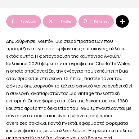
Facebook
Twitter
Pinterest
Δημιούργησε, λοιπόν, μια σειρά προτάσεων που
προορίζονται για cool εμφανίσεις επί σκηνής, αλλά και
εκτός αυτής. Η φωτογράφιση της καμπάνιας Άνοιξη/
Καλοκαίρι 2020 φέρει την υπογραφή της Charlotte Wales,
η οποία απαθανατίζει την ενέργεια που εκπέμπει η Dua
όταν βρίσκεται στη σκηνή. Οι ήπιοι, παστέλ τόνοι του
φόντου δημιουργούν το τέλειο σκηνικό για να αναδειχθεί
η συλλογή, αναπαριστώντας μία vintage τηλεοπτική
εκπομπή. Οι αναφορές στα τέλη της δεκαετίας του 1980
και στις αρχές της δεκαετίας του 1990 εμπλουτίζονται με
σύγχρονα στοιχεία και είναι εμφανείς σε φαρδιά
oversized σακάκια, κοντά πλεκτά, εφαρμοστά φορέματα
και μίνι φούστες με μεταλλική λάμψη. Η χρωματική παλέτα
με τα παστέλ γαλάζια, κίτρινα και μωβ δημιουργεί