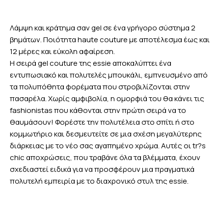
Λάμψη και κράτημα σαν gel σε ένα γρήγορο σύστημα 2
βημάτων. Ποιότητα haute couture με αποτέλεσμα έως και
12 μέρες και εύκολη αφαίρεση.
Η σειρά gel couture της essie αποκαλύπτει ένα
εντυπωσιακό και πολυτελές μπουκάλι, εμπνευσμένο από
τα πολυπόθητα φορέματα που στροβιλίζονται στην
πασαρέλα. Χωρίς αμφιβολία, η ομορφιά του θα κάνει τις
fashionistas που κάθονται στην πρώτη σειρά να το
θαυμάσουν! Φορέστε την πολυτέλεια στο σπίτι ή στο
κομμωτήριο και δεσμευτείτε σε μια σχέση μεγαλύτερης
διάρκειας με το νέο σας αγαπημένο χρώμα. Αυτές οι tr?s
chic αποχρώσεις, που τραβάνε όλα τα βλέμματα, έχουν
σχεδιαστεί ειδικά για να προσφέρουν μια πραγματικά
πολυτελή εμπειρία με το διαχρονικό στυλ της essie.