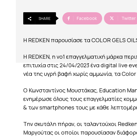
Facebook
Twitter
SHARE
H REDKEN παρουσίασε τα COLOR GELS OILS σ
H REDKEN, η νο1 επαγγελματική μάρκα περ
επιτυχία στις 24/04/2023 ένα digital live 
νέα της υγρή βαφή χωρίς αμμωνία, τα Color 
O Κωνσταντίνος Μουστάκας, Education Mana
ενημέρωσε όλους τους επαγγελματίες κομμω
& των smartphones τους με κάθε λεπτομέρει
Tην σκυτάλη πήραν, οι ταλαντούχοι Redken
Μαργούτας οι οποίοι παρουσίασαν διάφορα