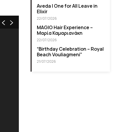
Aveda I One for All Leave in
Elixir
22/07/2026
MAGIO Hair Experience –
Μαρία Καμαριανάκη
22/07/2026
“Βirthday Celebration – Royal
Beach Vouliagmeni”
21/07/2026