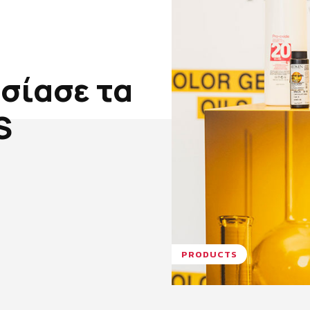
σίασε τα
S
PRODUCTS