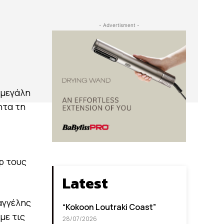
- Advertisment -
 μεγάλη
ητα τη
p τους
Latest
αγγέλης
“Kokoon Loutraki Coast”
με τις
28/07/2026