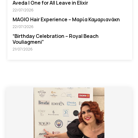
Aveda I One for All Leave in Elixir
22/07/2026
MAGIO Hair Experience – Μαρία Καμαριανάκη
22/07/2026
“Βirthday Celebration – Royal Beach
Vouliagmeni”
21/07/2026