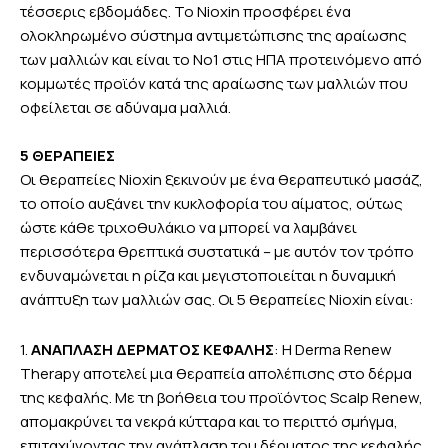
τέσσερις εβδομάδες. Το Nioxin προσφέρει ένα
ολοκληρωμένο σύστημα αντιμετώπισης της αραίωσης
των μαλλιών και είναι το Νο1 στις ΗΠΑ προτεινόμενο από
κομμωτές προϊόν κατά της αραίωσης των μαλλιών που
οφείλεται σε αδύναμα μαλλιά.
5 ΘΕΡΑΠΕΙΕΣ
Οι θεραπείες Nioxin ξεκινούν με ένα θεραπευτικό μασάζ,
το οποίο αυξάνει την κυκλοφορία του αίματος, ούτως
ώστε κάθε τριχοθυλάκιο να μπορεί να λαμβάνει
περισσότερα θρεπτικά συστατικά – με αυτόν τον τρόπο
ενδυναμώνεται η ρίζα και μεγιστοποιείται η δυναμική
ανάπτυξη των μαλλιών σας. Οι 5 θεραπείες Nioxin είναι:
1.
ΑΝΑΠΛΑΣΗ ΔΕΡΜΑΤΟΣ ΚΕΦΑΛΗΣ
: Η Derma Renew
Therapy αποτελεί μια θεραπεία απολέπισης στο δέρμα
της κεφαλής. Με τη βοήθεια του προϊόντος Scalp Renew,
απομακρύνει τα νεκρά κύτταρα και το περιττό σμήγμα,
επιταχύνοντας την ανάπλαση του δέρματος της κεφαλής