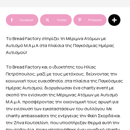
Facebook
Twitter
Pinterest
Το Bread Factory στηρίζει τη Μέριμνα Ατόμων με
Αυτισμό M.A.μ.Α στα πλαίσια της Παγκόσμιας Ημέρας
Αυτισμού!
Το Bread Factory και ο ιδιοκτήτης του Ηλίας
Πετρόπουλος, μαζί με τους μετόχους, δείχνοντας την
κοινωνική τους ευαισθησία ,στα πλαίσια της Παγκόσμιας
Ημέρας Αυτισμού, διοργάνωσαν ένα charity event με
σκοπό την ενίσχυση της Μέριμνας Ατόμων με Αυτισμό
M.A.μ.Α, προσφέροντας την οικονομική τους αρωγή για
την ενίσχυση των εγκαταστάσεων του συλλόγου. Με
charity ambassadors της ενέργειας την Φαίη Σκορδά και
την Ζήνα Κουτσελίνη, που υποστήριξαν θερμά αυτή την
πρωτοβουλία, πραγματοποιήθηκε ένα μοναδικό charity