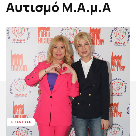
Αυτισμό M.A.μ.Α
LIFESTYLE