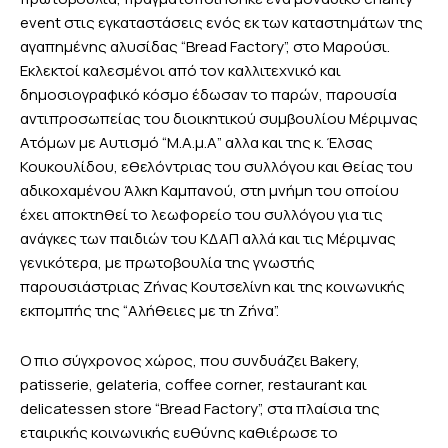
event στις εγκαταστάσεις ενός εκ των καταστημάτων της
αγαπημένης αλυσίδας “Bread Factory”, στο Μαρούσι.
Εκλεκτοί καλεσμένοι από τον καλλιτεχνικό και
δημοσιογραφικό κόσμο έδωσαν το παρών, παρουσία
αντιπροσωπείας του διοικητικού συμβουλίου Μέριμνας
Ατόμων με Αυτισμό “M.A.μ.Α” αλλα και της κ. Έλσας
Κουκουλίδου, εθελόντριας του συλλόγου και θείας του
αδικοχαμένου Άλκη Καμπανού, στη μνήμη του οποίου
έχει αποκτηθεί το λεωφορείο του συλλόγου για τις
ανάγκες των παιδιών του ΚΔΑΠ αλλά και τις Μέριμνας
γενικότερα, με πρωτοβουλία της γνωστής
παρουσιάστριας Ζήνας Κουτσελίνη και της κοινωνικής
εκπομπής της “Αλήθειες με τη Ζήνα”.
Ο πιο σύγχρονος χώρος, που συνδυάζει Bakery,
patisserie, gelateria, coffee corner, restaurant και
delicatessen store “Bread Factory”, στα πλαίσια της
εταιρικής κοινωνικής ευθύνης καθιέρωσε το