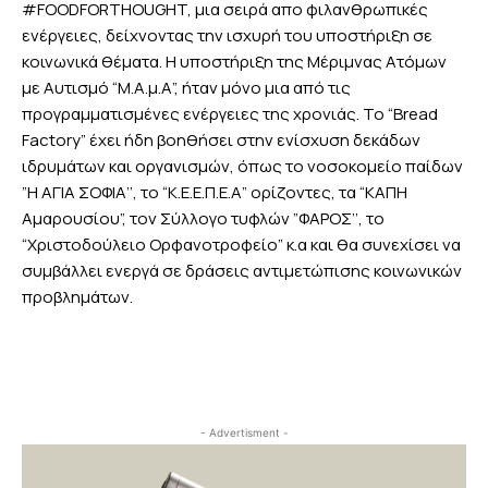
#FOODFORTHOUGHT, μια σειρά απο φιλανθρωπικές
ενέργειες, δείχνοντας την ισχυρή του υποστήριξη σε
κοινωνικά θέματα. Η υποστήριξη της Μέριμνας Ατόμων
με Αυτισμό “M.A.μ.Α”, ήταν μόνο μια από τις
προγραμματισμένες ενέργειες της χρονιάς. Το “Bread
Factory” έχει ήδη βοηθήσει στην ενίσχυση δεκάδων
ιδρυμάτων και οργανισμών, όπως το νοσοκομείο παίδων
”Η ΑΓΙΑ ΣΟΦΙΑ’’, το “Κ.Ε.Ε.Π.Ε.Α” ορίζοντες, τα “ΚΑΠΗ
Αμαρουσίου”, τον Σύλλογο τυφλών ”ΦΑΡΟΣ’’, το
“Χριστοδούλειο Ορφανοτροφείο” κ.α και θα συνεχίσει να
συμβάλλει ενεργά σε δράσεις αντιμετώπισης κοινωνικών
προβλημάτων.
- Advertisment -