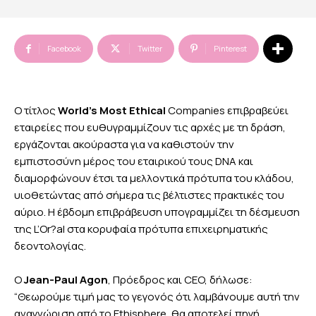
Facebook
Twitter
Pinterest
Ο τίτλος
World’s Most Ethical
Companies επιβραβεύει
εταιρείες που ευθυγραμμίζουν τις αρχές με τη δράση,
εργάζονται ακούραστα για να καθιστούν την
εμπιστοσύνη μέρος του εταιρικού τους DNA και
διαμορφώνουν έτσι τα μελλοντικά πρότυπα του κλάδου,
υιοθετώντας από σήμερα τις βέλτιστες πρακτικές του
αύριο. Η έβδομη επιβράβευση υπογραμμίζει τη δέσμευση
της L’Or?al στα κορυφαία πρότυπα επιχειρηματικής
δεοντολογίας.
Ο
Jean-Paul Agon
, Πρόεδρος και CEO, δήλωσε:
“Θεωρούμε τιμή μας το γεγονός ότι λαμβάνουμε αυτή την
αναγνώριση από το Ethisphere, θα αποτελεί πηγή