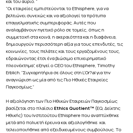
και του αύριο. “
“Οι εταιρείες εμπιστεύονται το Ethisphere, για να
βελτιώνει συνεχώς και να αξιολογεί τα πρότυπα
επαγγελματικής συμπεριφοράς. Αυτές που
αναλαμβάνουν ηγετικό ρόλο σε τομείς, όπως η
συμμετοχή στα κοινά, η ακεραιότητα και η διαφάνεια,
δημιουργούν περισσότερη αξία για τους επενδυτές, τις
κοινωνίες, τους πελάτες και τους εργαζομένους τους,
εδραιώνοντας έτσι ένα βιώσιμο επιχειρηματικό
πλεονέκτημα”, εξηγεί ο CEO του Ethisphere, Timothy
Erblich. “Συγχαρητήρια σε όλους στη L’Or?al για την
αναγνώριση ως μία από τις Πιο Ηθικές Εταιρείες
Παγκοσμίως.”
Η αξιολόγηση των Πιο Ηθικών Εταιρειών Παγκοσμίως
βασίζεται στο πλαίσιο
Ethics Quotient™
(EQ, Δείκτης
Ηθικής) του Ινστιτούτου Ethisphere που αναπτύχθηκε
μετά από πολυετή έρευνα και αξιολογήθηκε και
τελειοποιήθηκε από εξειδικευμένους συμβούλους. Το