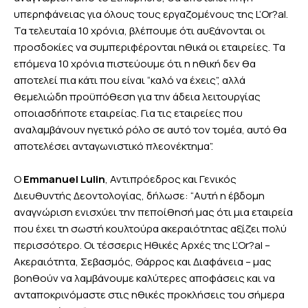
υπερηφάνειας για όλους τους εργαζομένους της L’Or?al.
Τα τελευταία 10 χρόνια, βλέπουμε ότι αυξάνονται οι
προσδοκίες να συμπεριφέρονται ηθικά οι εταιρείες. Τα
επόμενα 10 χρόνια πιστεύουμε ότι η ηθική δεν θα
αποτελεί πια κάτι που είναι “καλό να έχεις”, αλλά
θεμελιώδη προϋπόθεση για την άδεια λειτουργίας
οποιασδήποτε εταιρείας. Για τις εταιρείες που
αναλαμβάνουν ηγετικό ρόλο σε αυτό τον τομέα, αυτό θα
αποτελέσει ανταγωνιστικό πλεονέκτημα”.
Ο
Emmanuel Lulin
, Αντιπρόεδρος και Γενικός
Διευθυντής Δεοντολογίας, δήλωσε: “Αυτή η έβδομη
αναγνώριση ενισχύει την πεποίθησή μας ότι μια εταιρεία
που έχει τη σωστή κουλτούρα ακεραιότητας αξίζει πολύ
περισσότερο. Οι τέσσερις Ηθικές Αρχές της L’Or?al –
Ακεραιότητα, Σεβασμός, Θάρρος και Διαφάνεια – μας
βοηθούν να λαμβάνουμε καλύτερες αποφάσεις και να
ανταποκρινόμαστε στις ηθικές προκλήσεις του σήμερα