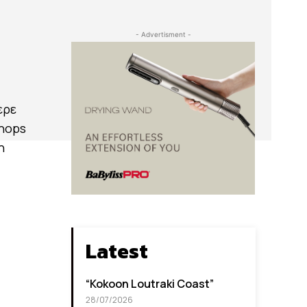
- Advertisment -
ερε
Shops
η
Latest
“Kokoon Loutraki Coast”
28/07/2026