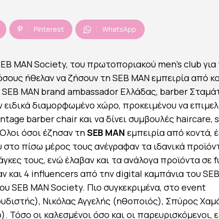
Pinterest
WhatsApp
SEB MAN Society, του πρωτοποριακού men’s club για
όσους ήθελαν να ζήσουν τη SEB MAN εμπειρία από κο
ν SEB MAN brand ambassador Ελλάδας, barber Σταμά
ν ειδικά διαμορφωμένο χώρο, προκειμένου να επιμελ
age barber chair και να δίνει συμβουλές haircare, s
 Όλοι όσοι έζησαν τη
SEB MAN
εμπειρία από κοντά, 
 στο πίσω μέρος τους ανέγραφαν τα ιδανικά προϊόν
γκες τους, ενώ έλαβαν και τα ανάλογα προϊόντα σε fu
 και 4 influencers από την digital καμπάνια του SE
του SEB MAN Society. Πιο συγκεκριμένα, στο event
υδιστής), Νικόλας Αγγελής (ηθοποιός), Σπύρος Χαμ
. Τόσο οι καλεσμένοι όσο και οι παρευρισκόμενοι, ε