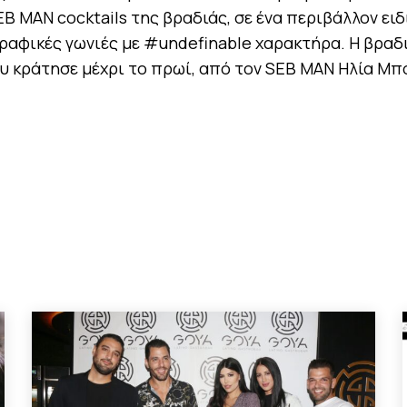
EB MAN cocktails της βραδιάς, σε ένα περιβάλλον ειδ
ραφικές γωνιές με #undefinable χαρακτήρα. H βραδ
που κράτησε μέχρι το πρωί, από τον SEB MAN Ηλία Μ