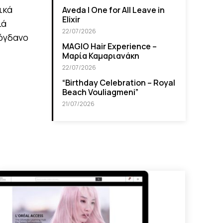
ικά
Aveda I One for All Leave in
Elixir
ιά
22/07/2026
πόγδανο
MAGIO Hair Experience –
Μαρία Καμαριανάκη
22/07/2026
“Βirthday Celebration – Royal
Beach Vouliagmeni”
21/07/2026