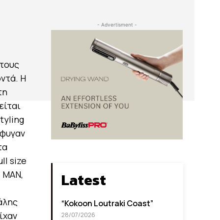
- Advertisment -
 τους
ντά. Η
τη
είται
tyling
έφυγαν
τα
ll size
B MAN,
Latest
άλης
“Kokoon Loutraki Coast”
ίχαν
28/07/2026